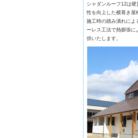
シャダンルーフ12は
性を向上した横葺き屋
施工時の踏み潰れによ
ーレス工法で熱膨張に
供いたします。