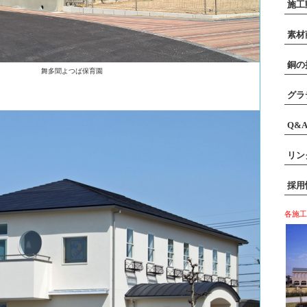
施工
素材
銅の
舞多聞よつば保育園
グラ
Q&
リン
採用
各施