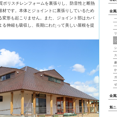
硬質ポリスチレンフォームを裏張りし、防音性と断熱
根材です。本体とジョイントに裏張りしているため
金属
る変形も起こりません。また、ジョイント部はカバ
よる伸縮も吸収し、長期にわたって美しい屋根を提
シ
シ
菱
ゼ
金属
魁ニ