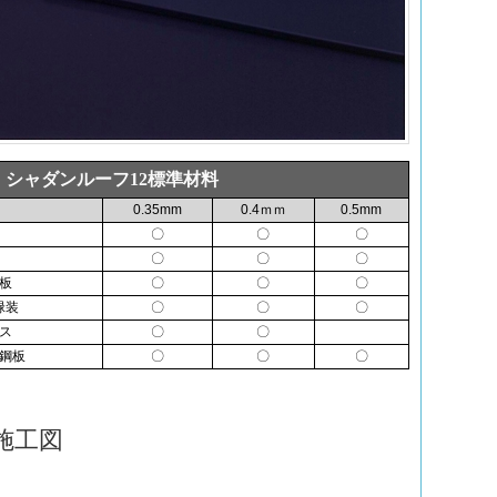
シャダンルーフ12標準材料
0.35mm
0.4ｍｍ
0.5mm
〇
〇
〇
〇
〇
〇
板
〇
〇
〇
緑装
〇
〇
〇
ス
〇
〇
鋼板
〇
〇
〇
施工図