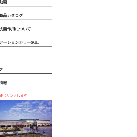
動画
商品カタログ
抗菌作用について
デーションカラーSGL
A
ク
情報
工例にリンクします