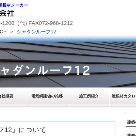
屋根材メーカー
200（代) FAX072-968-1212
OP
>
シャダンルーフ12
会社概要
電気銅建値の推移
施工例紹介
屋根材カタログ
建築
フ12」について
非鉄