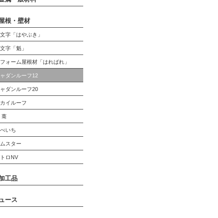
屋根・壁材
一文字「はやぶき」
一文字「魁」
リフォーム屋根材「はればれ」
ャダンルーフ12
ャダンルーフ20
スカイルーフ
 葺
かべいち
ガムスター
トロNV
加工品
ュース