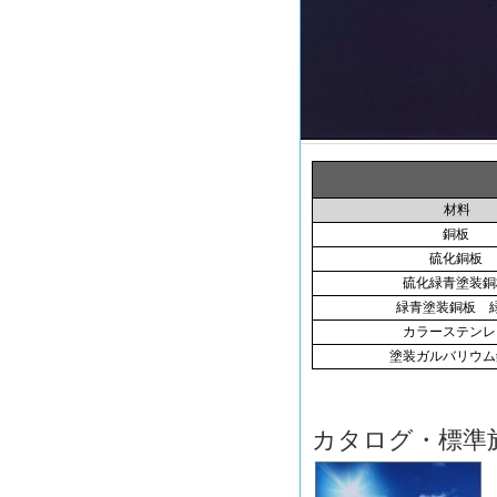
材料
銅板
硫化銅板
硫化緑青塗装銅
緑青塗装銅板 
カラーステンレ
塗装ガルバリウム
カタログ・標準