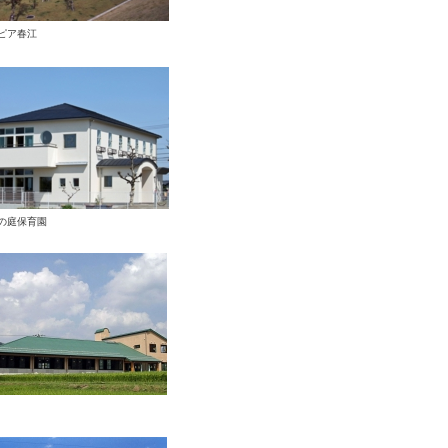
ピア春江
の庭保育園