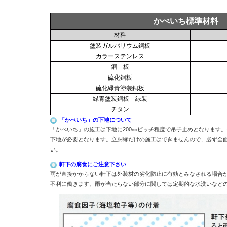
かべいち標準材料
材料
塗装ガルバリウム鋼板
カラーステンレス
銅 板
硫化銅板
硫化緑青塗装銅板
緑青塗装銅板 緑装
チタン
「かべいち」の下地について
「かべいち」の施工は下地に200㎜ピッチ程度で吊子止めとなります。
下地が必要となります。立胴縁だけの施工はできませんので、必ず全
い。
軒下の腐食にご注意下さい
雨が直接かからない軒下は外装材の劣化防止に有効とみなされる場合
不利に働きます。雨が当たらない部分に関しては定期的な水洗いなど