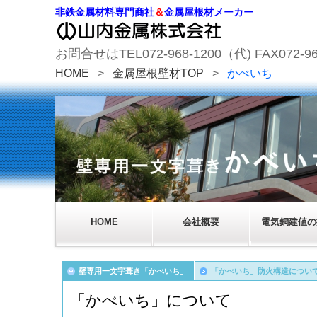
非鉄金属材料専門商社
＆
金属屋根材メーカー
お問合せはTEL072-968-1200（代) FAX072-96
HOME
>
金属屋根壁材TOP
>
かべいち
HOME
会社概要
電気銅建値の
壁専用一文字葺き「かべいち」
「かべいち」防火構造につい
「かべいち」について