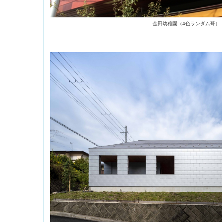
金田幼稚園（4色ランダム葺）