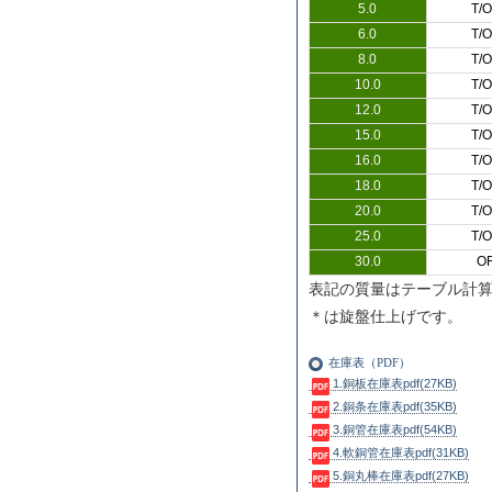
5.0
T/O
6.0
T/O
8.0
T/O
10.0
T/O
12.0
T/O
15.0
T/O
16.0
T/O
18.0
T/O
20.0
T/O
25.0
T/O
30.0
O
表記の質量はテーブル計
＊は旋盤仕上げです。
在庫表（PDF）
1.銅板在庫表pdf(27KB)
2.銅条在庫表pdf(35KB)
3.銅管在庫表pdf(54KB)
4.軟銅管在庫表pdf(31KB)
5.銅丸棒在庫表pdf(27KB)