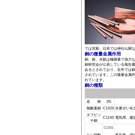
では宮殿、日本では神社仏閣
銅の微量金属作用
銅、銀、水銀は極微量で強力
銅研究会が公表している報告
あるとされており、近年では
されています。この微量金属
れています。
銅の種類
名 称
JIS
無酸素銅
C1020
水素ぜい化
タフピッ
C1100
電気用、建
チ銅
C1201