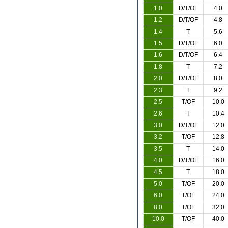
1.0
D/T/OF
4.0
1.2
D/T/OF
4.8
1.4
T
5.6
1.5
D/T/OF
6.0
1.6
D/T/OF
6.4
1.8
T
7.2
2.0
D/T/OF
8.0
2.3
T
9.2
2.5
T/OF
10.0
2.6
T
10.4
3.0
D/T/OF
12.0
3.2
T/OF
12.8
3.5
T
14.0
4.0
D/T/OF
16.0
4.5
T
18.0
5.0
T/OF
20.0
6.0
T/OF
24.0
8.0
T/OF
32.0
10.0
T/OF
40.0