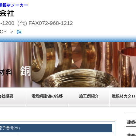
屋根材メーカー
200（代) FAX072-968-1212
OP
>
銅
会社概要
電気銅建値の推移
施工例紹介
屋根材カタログ
建築
 原子番号29）
非鉄