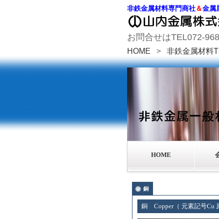
非鉄金属材料専門商社
＆
金属
お問合せはTEL072-968-1
HOME
>
非鉄金属材料T
HOME
銅
銅 Copper（ 元素記号Cu