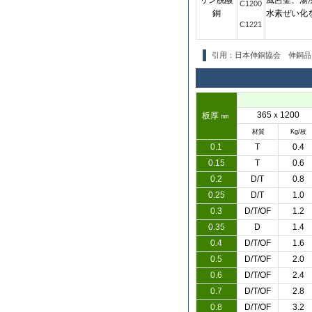
リン脱酸
風呂釜、湯
C1200
銅
水素ぜい化
C1221
引用：日本伸銅協会 伸銅品
365ｘ1200
板厚 ㎜
材質
Kg/枚
0.1
T
0.4
0.15
T
0.6
0.2
D/T
0.8
0.25
D/T
1.0
0.3
D/T/OF
1.2
0.35
D
1.4
0.4
D/T/OF
1.6
0.5
D/T/OF
2.0
0.6
D/T/OF
2.4
0.7
D/T/OF
2.8
0.8
D/T/OF
3.2