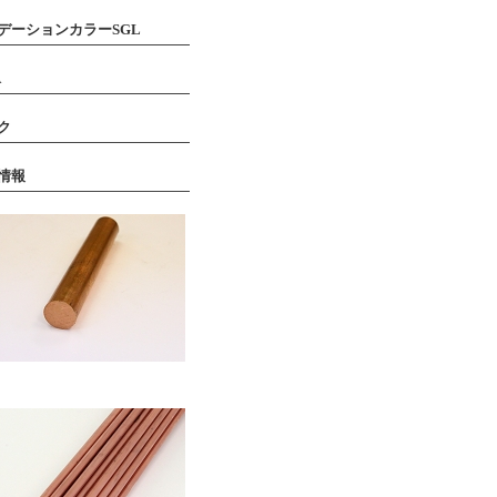
デーションカラーSGL
A
ク
情報