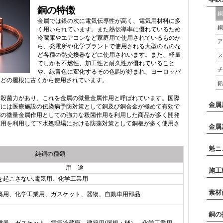
銅の特徴
金属では銀の次に電気伝導性が高く、電気用材料に多
く用いられています。また熱伝導率に優れているため
冷蔵庫やエアコンなど家庭用で使用されているものか
ら、発電所や化学プラントで使用される大型のものな
ど各種の熱交換器などに使用されいます。また、軽量
でしかも不燃性、加工性と耐久性が優れていること
や、緑青色に変化するその色調が好まれ、ヨーロッパ
などの屋根に古くから使用されています。
な殺菌力があり、これを金属の微量金属作用と呼ばれています。国際
金属
書には医療施設の伝染病予防対策として銅及び銅合金が極めて有効で
銅の微量金属作用としての強力な殺菌作用を利用した商品が多く開発
作用を利用して下水処理場における防藻対策として銅板が多く使用さ
金属
魁ニ
純銅の種類
用 途
施工
を起こさない.電気用、化学工業用
素材
築用、化学工業用、ガスケット、器物、自動車用部品
銅の