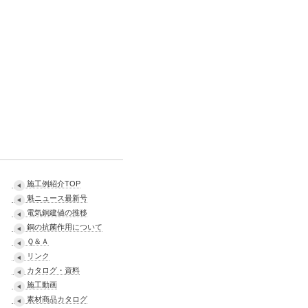
施工例紹介TOP
魁ニュース最新号
電気銅建値の推移
銅の抗菌作用について
Ｑ＆Ａ
リンク
カタログ・資料
施工動画
素材商品カタログ