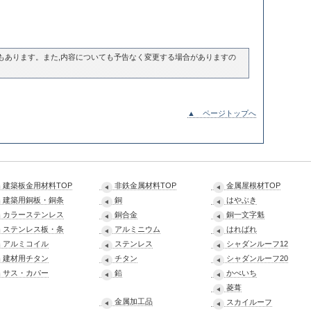
もあります。また,内容についても予告なく変更する場合がありますの
▲ ページトップへ
建築板金用材料TOP
非鉄金属材料TOP
金属屋根材TOP
建築用銅板・銅条
銅
はやぶき
カラーステンレス
銅合金
銅一文字魁
ステンレス板・条
アルミニウム
はればれ
アルミコイル
ステンレス
シャダンルーフ12
建材用チタン
チタン
シャダンルーフ20
サス・カパー
鉛
かべいち
菱葺
金属加工品
スカイルーフ