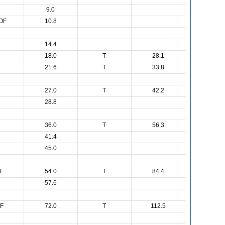
9.0
OF
10.8
14.4
18.0
T
28.1
21.6
T
33.8
27.0
T
42.2
28.8
36.0
T
56.3
41.4
45.0
F
54.0
T
84.4
57.6
F
72.0
T
112.5