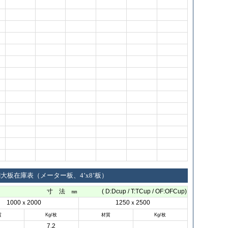
大板在庫表（メーター板、4’x8’板）
寸 法 ㎜ ( D:Dcup / T:TCup / OF:OFCup)
1000ｘ2000
1250ｘ2500
質
Kg/枚
材質
Kg/枚
7.2