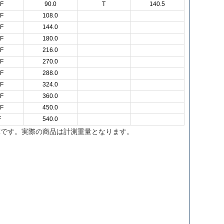
F
90.0
T
140.5
F
108.0
F
144.0
F
180.0
F
216.0
F
270.0
F
288.0
F
324.0
F
360.0
F
450.0
F
540.0
算です。実際の商品は計測重量となります。