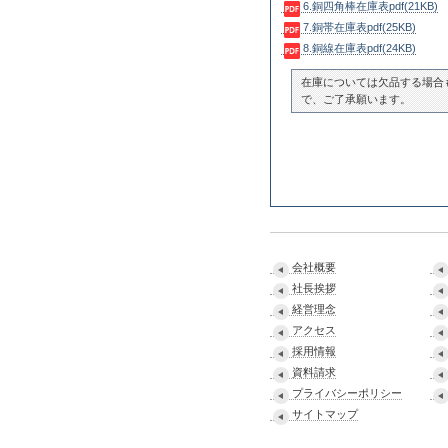
6.銅四角棒在庫表pdf(21KB)
7.銅帯在庫表pdf(25KB)
8.銅線在庫表pdf(24KB)
在庫については欠品する場合
で、ご了承願います。
会社概要
社長挨拶
経営理念
アクセス
採用情報
資料請求
プライバシーポリシー
サイトマップ