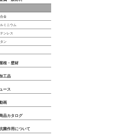
銅
銅合金
アルミニウム
ステンレス
チタン
鉛
屋根・壁材
加工品
ュース
動画
商品カタログ
抗菌作用について