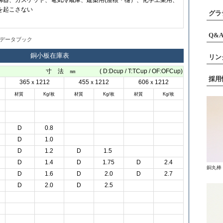
沸器、ガスケット、電気冷蔵庫、建築用(屋根・樋）、化学工業用、
を起こさない
グラ
Q&
データブック
銅小板在庫表
リン
寸 法 ㎜ ( D:Dcup / T:TCup / OF:OFCup)
採用
365ｘ1212
455ｘ1212
606ｘ1212
材質
Kg/枚
材質
Kg/枚
材質
Kg/枚
D
0.8
D
1.0
D
1.2
D
1.5
D
1.4
D
1.75
D
2.4
銅丸棒
D
1.6
D
2.0
D
2.7
D
2.0
D
2.5