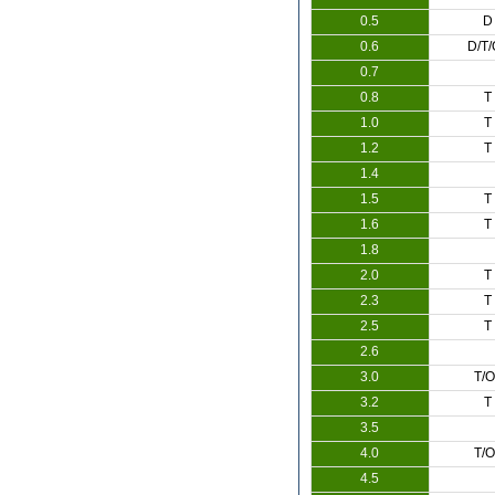
0.5
D
0.6
D/T/
0.7
0.8
T
1.0
T
1.2
T
1.4
1.5
T
1.6
T
1.8
2.0
T
2.3
T
2.5
T
2.6
3.0
T/O
3.2
T
3.5
4.0
T/O
4.5