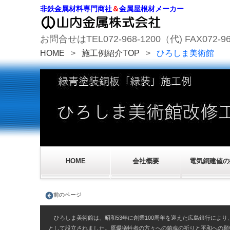
非鉄金属材料専門商社
＆
金属屋根材メーカー
お問合せはTEL072-968-1200（代) FAX072-96
HOME
>
施工例紹介TOP
>
ひろしま美術館
HOME
会社概要
電気銅建値の
前のページ
ひろしま美術館は、昭和53年に創業100周年を迎えた広島銀行により
として設立されました。原爆犠牲者の方々への鎮魂の祈りと平和への願