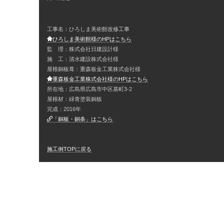
工事名：ひろしま美術館改修工事
ひろしま美術館様のHPはこちら
監 理：株式会社日建設計様
施 工：清水建設株式会社様
屋根銅板葺：重森板金工業株式会社様
重森板金工業株式会社様のHPはこちら
所在地：広島県広島市中区基町3-2
屋根材：緑青塗装銅板
完成：2016年
「銅板・銅条」はこちら
施工例TOPに戻る