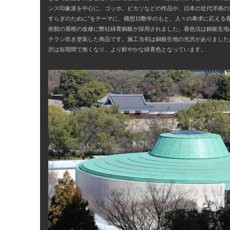
ンス印象派を中心に、ゴッホ、ピカソなどの作品や、日本の近代洋画の
すらぎのために”をテーマに、構想10数年のもと、人々の希求に応える
術館の屋根の改修に弊社緑青銅板が採用されました。着色法は銅板生地
チラシ吹き塗装した商品です。施工当初は銅板生地の光沢がありました
沢は短期間で無くなり、より鮮やかな緑青色となっています。