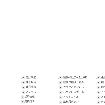
会社概要
建築板金用材料TOP
非
社長挨拶
建築用銅板・銅条
銅
経営理念
カラーステンレス
銅
アクセス
ステンレス板・条
ア
採用情報
アルミコイル
ス
資料請求
建材用チタン
チ