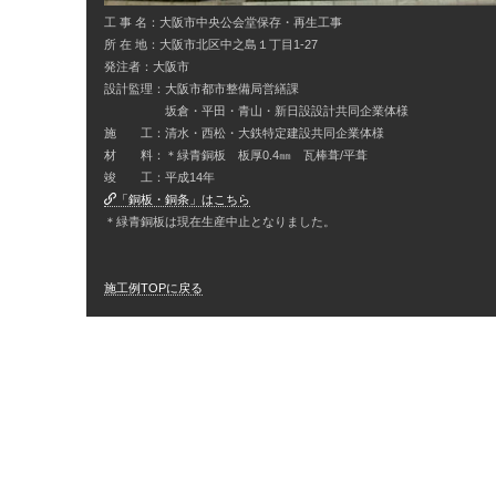
工 事 名：大阪市中央公会堂保存・再生工事
所 在 地：大阪市北区中之島１丁目1-27
発注者：大阪市
設計監理：大阪市都市整備局営繕課
坂倉・平田・青山・新日設設計共同企業体様
施 工：清水・西松・大鉄特定建設共同企業体様
材 料：＊緑青銅板 板厚0.4㎜ 瓦棒葺/平葺
竣 工：平成14年
「銅板・銅条」はこちら
＊緑青銅板は現在生産中止となりました。
施工例TOPに戻る