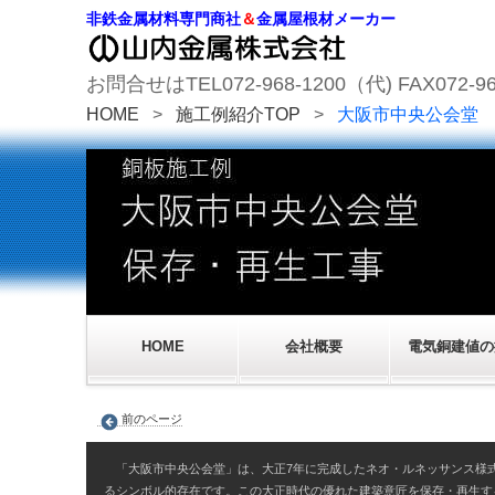
非鉄金属材料専門商社
＆
金属屋根材メーカー
お問合せはTEL072-968-1200（代) FAX072-96
HOME
>
施工例紹介TOP
>
大阪市中央公会堂
HOME
会社概要
電気銅建値の
前のページ
「大阪市中央公会堂」は、大正7年に完成したネオ・ルネッサンス様
るシンボル的存在です。この大正時代の優れた建築意匠を保存・再生す