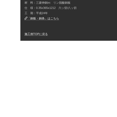
材 料：三菱伸銅㈱ リン脱酸銅板
仕 様：0.35x365x1212 六ッ切/八ッ切
工 期：平成24年
「銅板・銅条」はこちら
施工例TOPに戻る