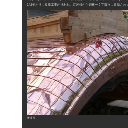
142年ぶりに改修工事が行われ、瓦屋根から銅板一文字葺きに改修され
唐破風