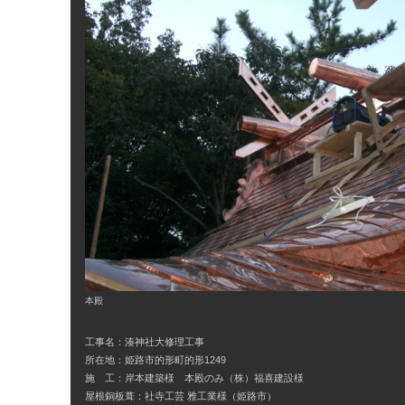
本殿
工事名：湊神社大修理工事
所在地：姫路市的形町的形1249
施 工：岸本建築様 本殿のみ（株）福喜建設様
屋根銅板葺：社寺工芸 雅工業様（姫路市）