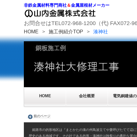
非鉄金属材料専門商社
＆
金属屋根材メーカー
お問合せはTEL072-968-1200（代) FAX072-96
HOME
>
施工例紹介TOP
>
湊神社
HOME
会社概要
電気銅建値の
前のページ
姫路市の的形地区は『まとかたの湊の州鳥波立てや妻呼びたてて辺に
歴史のある地域です。その社である的形・湊神社は秋祭りの勇壮な屋台